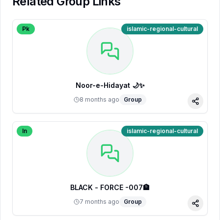
Related Group Links
Pk
islamic-regional-cultural
Noor-e-Hidayat 🌙✨
8 months ago
Group
Share
In
islamic-regional-cultural
BLACK - FORCE -007🏦
7 months ago
Group
Share