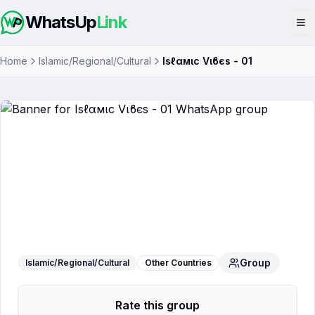
WhatsUp
Link
Op
Home
Islamic/Regional/Cultural
Iѕℓαмιϲ Vιϐєѕ - 01
Iѕℓαмιϲ Vιϐєѕ - 01
WhatsApp Group
Group
Islamic/Regional/Cultural
Other Countries
Rate this group