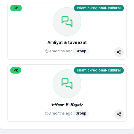
Gb
islamic-regional-cultural
Amliyat & taveezat
9 months ago
Group
Share
Pk
islamic-regional-cultural
✨𝑵𝒐𝒐𝒓-𝑬-𝑯𝒂𝒚𝒂✨
8 months ago
Group
Share