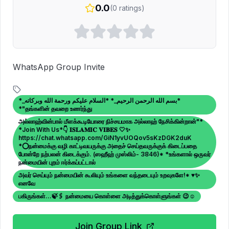
0.0
(
0
ratings)
WhatsApp Group Invite
*_بسم الله الرحمن الرحيم_* *السلام عليكم ورحمة الله وبركاته*
*"தங்களின் தவறை உணர்ந்து
அல்லாஹ்வின்பால் மீளக்கூடியோரை நிச்சயமாக அல்லாஹ் நேசிக்கின்றான்"*
*Join With Us*👇 𝐈𝐒𝐋𝐀𝐌𝐈𝐂 𝐕𝐈𝐁𝐄𝐒 🤍✨
https://chat.whatsapp.com/GiN1yvUOQov5sKzDGK2duK
*⭕நன்மைக்கு வழி காட்டிவயருக்கு அதைச் செய்தவருக்குக் கிடைப்பதை
போன்றே நற்பலன் கிடைக்கும். (ஸஹீஹ் முஸ்லிம்- 3846)* *உங்களால் ஒருவர்
நன்மையின் புறம் ஈர்க்கப்பட்டால்
அவர் செய்யும் நன்மையின் கூலியும் உங்களை வந்தடையும் உறவுகளே!* ♥️✨
எனவே
பகிருங்கள்...🍃🖇️ நன்மையை கொள்ளை அடித்துக்கொள்ளுங்கள் 😉☺️
Join Group Link